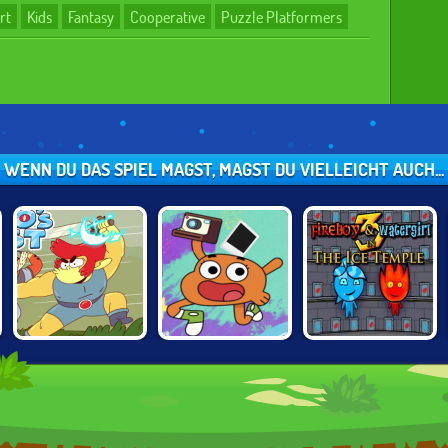
rt
Kids
Fantasy
Cooperative
Puzzle Platformers
WENN DU DAS SPIEL MAGST, MAGST DU VIELLEICHT AUCH...
THUNDERCATS
GUMBALL:
FIREBOY AND
ROAR: LION-O'S
DARWIN'S
WATERGIRL: THE
QUEST
YEARBOOK
FOREST TEMPLE