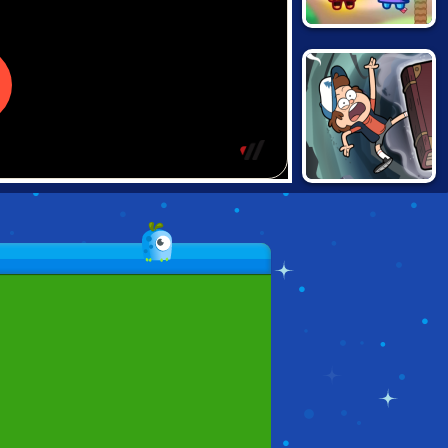
FIREBOY &
WATERGIRL:
FAIRY TALES
GRAVITY FALLS:
VORTEX OF
DOOM