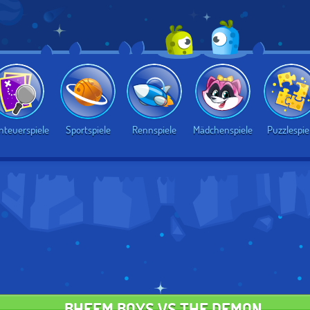
nteuerspiele
Sportspiele
Rennspiele
Mädchenspiele
Puzzlespie
BHEEM BOYS VS THE DEMON