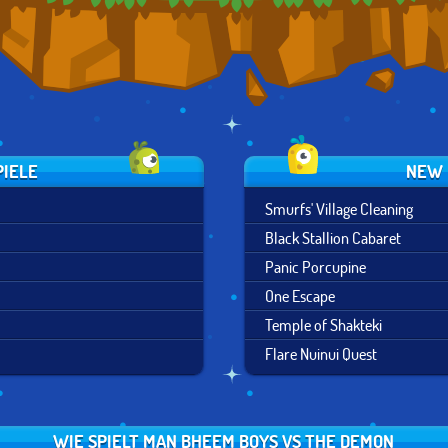
PIELE
NEW 
Smurfs' Village Cleaning
Black Stallion Cabaret
Panic Porcupine
One Escape
Temple of Shakteki
Flare Nuinui Quest
WIE SPIELT MAN BHEEM BOYS VS THE DEMON