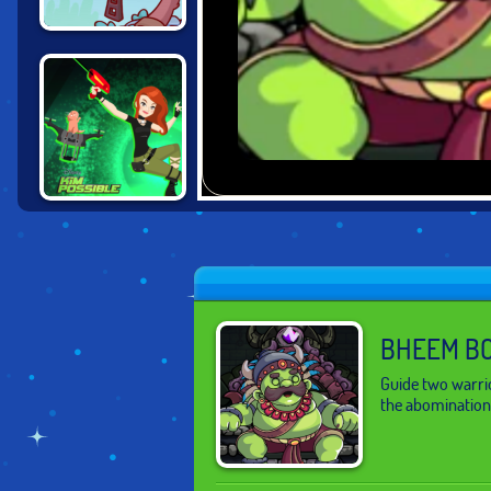
MAX AND MINK
KIM POSSIBLE:
MISSION
IMPROBABLE
BHEEM BO
Guide two warrio
the abomination