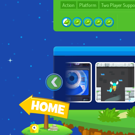
Action
Platform
Two Player Suppo
LEGO STAR
RADIANCE
GLITCHEON
WARS
HEARTS
ADVENTURE