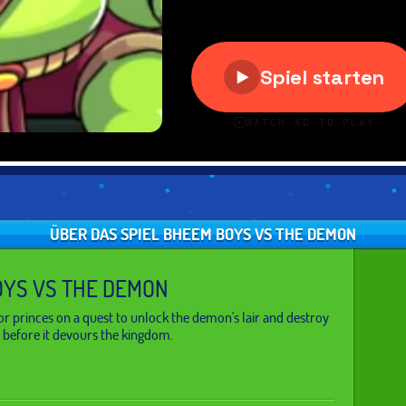
ÜBER DAS SPIEL BHEEM BOYS VS THE DEMON
YS VS THE DEMON
r princes on a quest to unlock the demon's lair and destroy
 before it devours the kingdom.