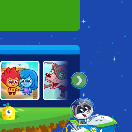
FIREBOY &
GRAVITY FALLS:
MAX AND MINK
WATERGIRL:
VORTEX OF
FAIRY TALES
DOOM