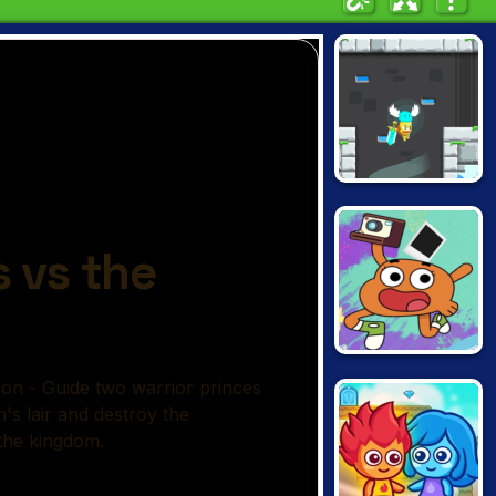
RADIANCE
HEARTS
GUMBALL:
DARWIN'S
YEARBOOK