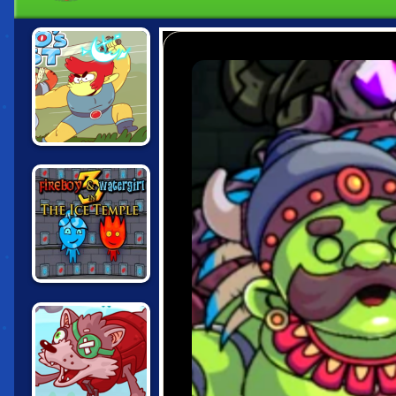
THUNDERCATS
ROAR: LION-O'S
QUEST
FIREBOY AND
WATERGIRL: THE
FOREST TEMPLE