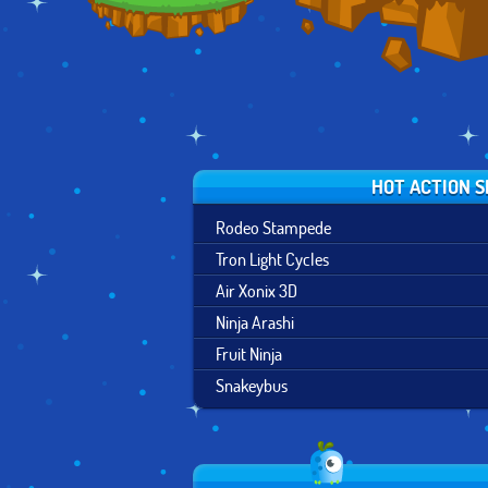
HOT ACTION S
Rodeo Stampede
Tron Light Cycles
Air Xonix 3D
Ninja Arashi
Fruit Ninja
Snakeybus