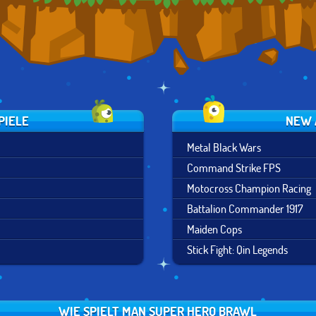
PIELE
NEW 
Metal Black Wars
Command Strike FPS
Motocross Champion Racing
Battalion Commander 1917
Maiden Cops
Stick Fight: Qin Legends
WIE SPIELT MAN SUPER HERO BRAWL