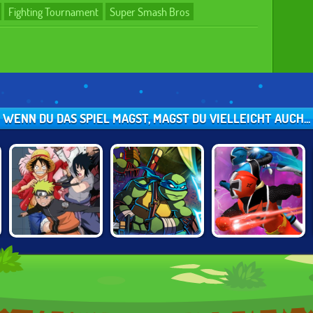
Fighting Tournament
Super Smash Bros
WENN DU DAS SPIEL MAGST, MAGST DU VIELLEICHT AUCH...
NARUTO VS ONE
NINJA TURTLES
TMNT VS POWER
PIECE 3
VS POWER
RANGERS:
RANGERS
ROUND 2