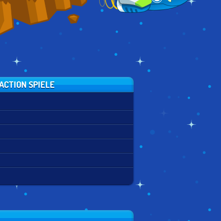
ACTION SPIELE