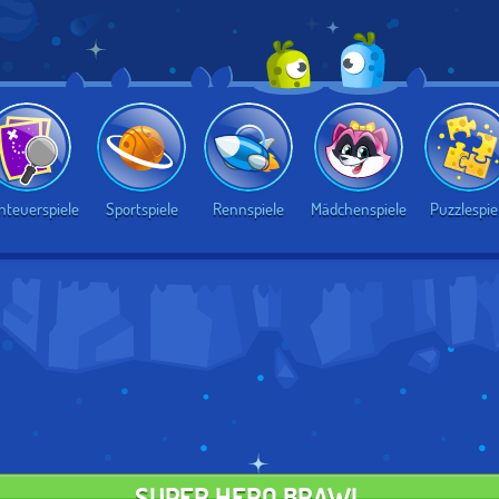
nteuerspiele
Sportspiele
Rennspiele
Mädchenspiele
Puzzlespie
SUPER HERO BRAWL