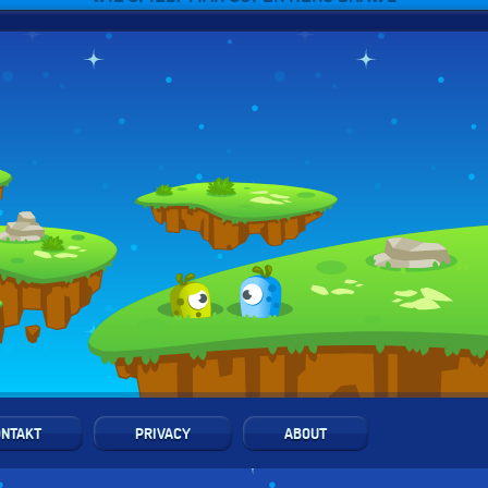
NTAKT
PRIVACY
ABOUT