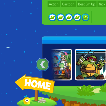
Action
Cartoon
Beat Em Up
Nick
BEN 10: ALIEN
SUPER BRAWL
NICK ARCADE
RIVALS
WORLD