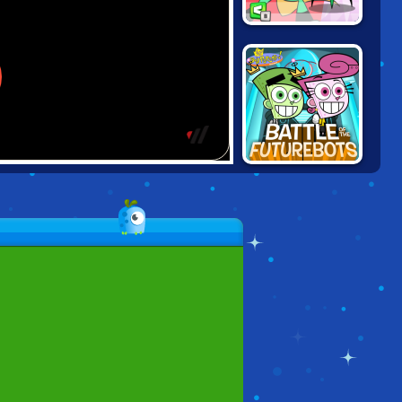
TEEN TITANS
JUMP JOUSTS
FAIRLY ODD
PARENTS: FIGHT
OF THE
FUTUREBOTS