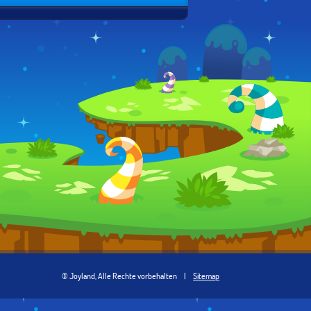
© Joyland, Alle Rechte vorbehalten
|
Sitemap