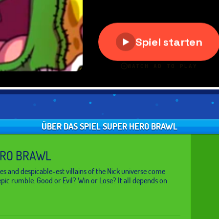
ÜBER DAS SPIEL SUPER HERO BRAWL
ERO BRAWL
es and despicable-est villains of the Nick universe come
epic rumble. Good or Evil? Win or Lose? It all depends on