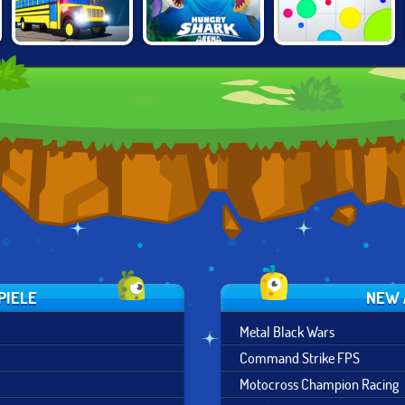
HUNGRY SHARK
SNAKEYBUS
AGAR.IO
ARENA
PIELE
NEW 
Metal Black Wars
Command Strike FPS
Motocross Champion Racing