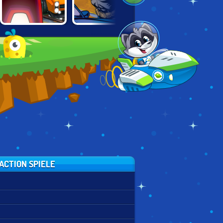
BATMAN: STREET
EV.IO FUTURE
AMONG CARS
FORCE
COMBAT
ACTION SPIELE