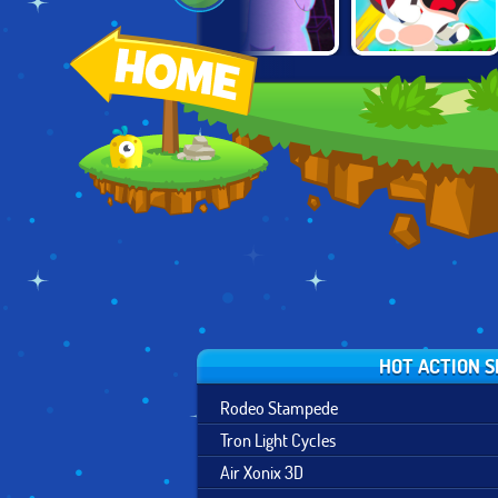
RAVING
MR BULLET 3D
POLAR FORCE
RABBIDS: WILD
RACE
HOT ACTION S
Rodeo Stampede
Tron Light Cycles
Air Xonix 3D