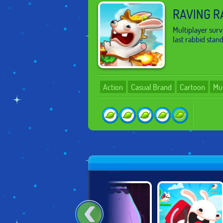
RAVING R
Multiplayer surv
last rabbid stan
Action
Casual Brand
Cartoon
Mul