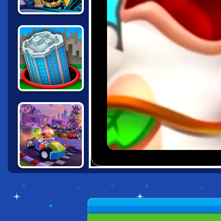
BATMAN: STREET
FORCE
HOLE.IO
LEGO FRIENDS:
HEARTLAKE
RUSH