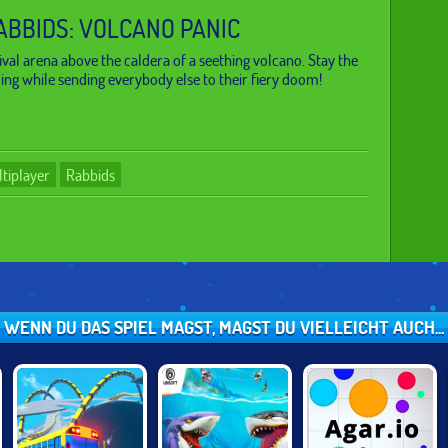
ABBIDS: VOLCANO PANIC
ival arena above the caldera of a seething volcano. Stay the
ding while sending everybody else to their fiery doom!
tiplayer
Rabbids
WENN DU DAS SPIEL MAGST, MAGST DU VIELLEICHT AUCH...