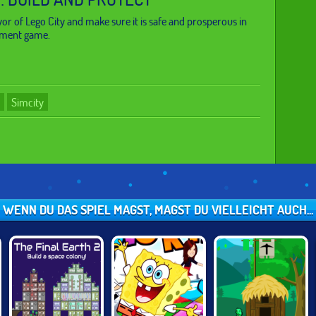
 of Lego City and make sure it is safe and prosperous in
ement game.
Simcity
WENN DU DAS SPIEL MAGST, MAGST DU VIELLEICHT AUCH...