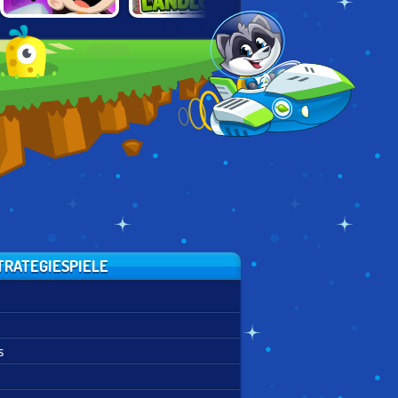
NICK BLOCK
SPONGEBOB'S
TINY LANDLORD
PARTY 3
NEXT BIG
ADVENTURE
TRATEGIESPIELE
s