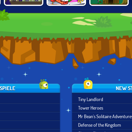
THE FINAL
NICK BLOCK
A CASTLE FOR
EARTH 2
PARTY
TROLLS
SPIELE
NEW S
Tiny Landlord
Tower Heroes
Mr Bean's Solitaire Adventure
Defense of the Kingdom