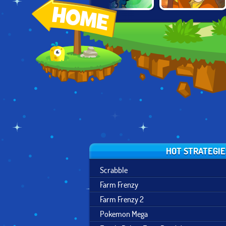
LEGO NINJAGO
NICK SOCCER
AVATAR:
2
TRAINING
STARS 2
FORTRESS FIGHT
ACADEMY
2
HOT STRATEGIE
Scrabble
Farm Frenzy
Farm Frenzy 2
Pokemon Mega