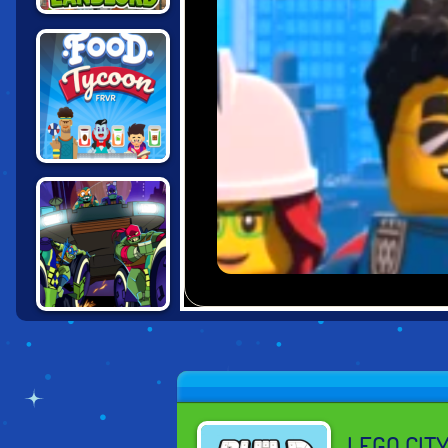
TINY LANDLORD
FOOD TYCOON
FRVR
NINJA TURTLES
IN ROAD RIOT
LEGO CIT