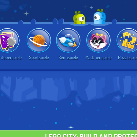
nteuerspiele
Sportspiele
Rennspiele
Mädchenspiele
Puzzlespie
LEGO CITY: BUILD AND PROTE