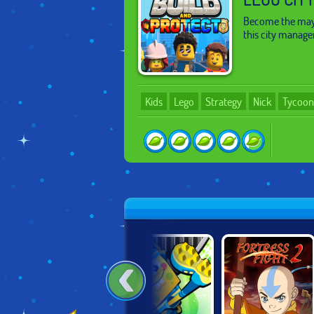
Become the mayor
this city manag
Kids
Lego
Strategy
Nick
Tycoon