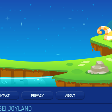
CREATOR
LEGEND OF DEAD
EYE GULCH
NTAKT
PRIVACY
ABOUT
 BEI JOYLAND