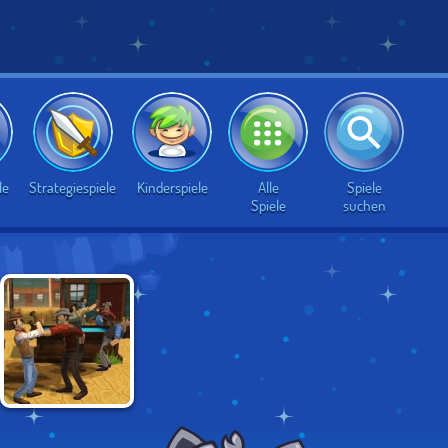
Alle
Spiele
le
Strategiespiele
Kinderspiele
Spiele
suchen
SALOON BRAWL 2