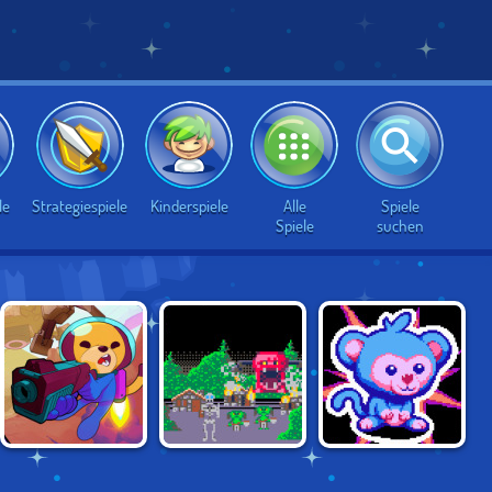
Alle
Spiele
le
Strategiespiele
Kinderspiele
Spiele
suchen
GOODBOY
TRIAL OF THE
MONKEY QUEST
GALAXY
SORCERER