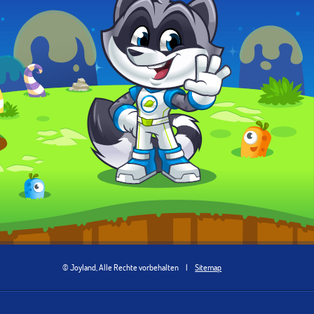
INVASION
© Joyland, Alle Rechte vorbehalten
|
Sitemap